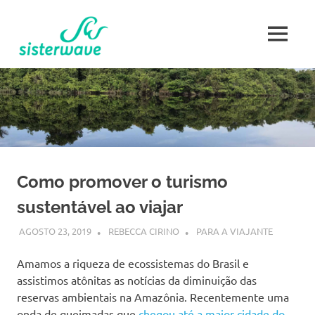
Skip
Sisterwave
to
MENU
content
Mulher
Viajante
Como promover o turismo
sustentável ao viajar
AGOSTO 23, 2019
REBECCA CIRINO
PARA A VIAJANTE
Amamos a riqueza de ecossistemas do Brasil e
assistimos atônitas as notícias da diminuição das
reservas ambientais na Amazônia. Recentemente uma
onda de queimadas que
chegou até a maior cidade do