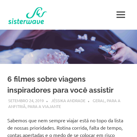
Skip
Sisterwave
to
MENU
content
Mulher
Viajante
6 filmes sobre viagens
inspiradores para você assistir
SETEMBRO 24, 2019
JÉSSIKA ANDRADE
GERAL
,
PARA A
ANFITRIÃ
,
PARA A VIAJANTE
Sabemos que nem sempre viajar está no topo da lista
de nossas prioridades. Rotina corrida, falta de tempo,
contas apertadas e o medo de se colocar em risco