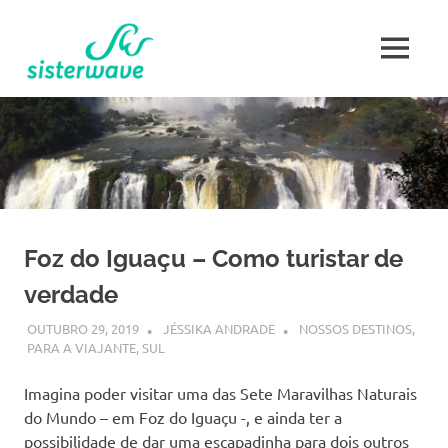
Skip
Sisterwave
to
MENU
content
Mulher
Viajante
Foz do Iguaçu – Como turistar de
verdade
OUTUBRO 29, 2019
JÉSSIKA ANDRADE
NOSSOS DESTINOS
,
PARA A VIAJANTE
,
SUL
Imagina poder visitar uma das Sete Maravilhas Naturais
do Mundo – em Foz do Iguaçu -, e ainda ter a
possibilidade de dar uma escapadinha para dois outros