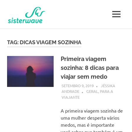
Skip
Sisterwave
to
MENU
content
Mulher
Viajante
TAG:
DICAS VIAGEM SOZINHA
Primeira viagem
sozinha: 8 dicas para
viajar sem medo
SETEMBRO 9, 2019
JÉSSIKA
ANDRADE
GERAL
,
PARA A
VIAJANTE
A primeira viagem sozinha de
uma mulher desperta vários
medos, mas é importante
você saber que também é um